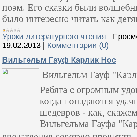
поэм. Его сказки были волшеб
было интересно читать как детя
Уроки литературного чтения
|
Просм
19.02.2013
|
Комментарии (0)
Вильгельм Гауф Карлик Нос
Вильгельм Гауф "Карл
Ребята с огромным удо
когда попадаются удач
шедевров - как, скаже
Вильгельма Гауфа "Кар
впечатления советую прочитать е