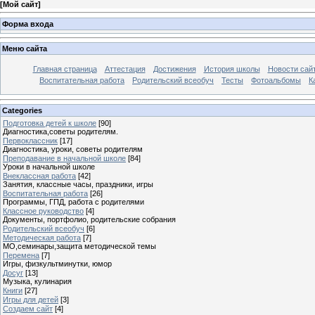
[
Мой сайт
]
Форма входа
Меню сайта
Главная страница
Аттестация
Достижения
История школы
Новости сай
Воспитательная работа
Родительский всеобуч
Тесты
Фотоальбомы
К
Categories
Подготовка детей к школе
[90]
Диагностика,советы родителям.
Первоклассник
[17]
Диагностика, уроки, советы родителям
Преподавание в начальной школе
[84]
Уроки в начальной школе
Внеклассная работа
[42]
Занятия, классные часы, праздники, игры
Воспитательная работа
[26]
Программы, ГПД, работа с родителями
Классное руководство
[4]
Документы, портфолио, родительские собрания
Родительский всеобуч
[6]
Методическая работа
[7]
МО,семинары,защита методической темы
Перемена
[7]
Игры, физкультминутки, юмор
Досуг
[13]
Музыка, кулинария
Книги
[27]
Игры для детей
[3]
Создаем сайт
[4]