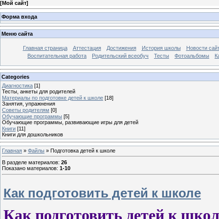
[
Мой сайт
]
Форма входа
Меню сайта
Главная страница
Аттестация
Достижения
История школы
Новости сай
Воспитательная работа
Родительский всеобуч
Тесты
Фотоальбомы
К
Categories
Диагностика
[1]
Тесты, анкеты для родителей
Материалы по подготовке детей к школе
[18]
Занятия, упражнения
Советы родителям
[0]
Обучающие программы
[5]
Обучающие программы, развивающие игры для детей
Книги
[11]
Книги для дошкольников
Главная
»
Файлы
» Подготовка детей к школе
В разделе материалов
:
26
Показано материалов
:
1-10
Как подготовить детей к школе
Как подготовить детей к школ