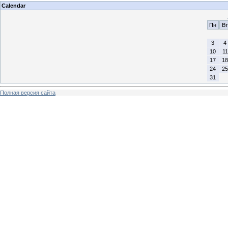
Calendar
Пн
Вт
3
4
10
11
17
18
24
25
31
Полная версия сайта