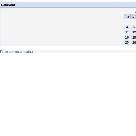
Calendar
Пн
Вт
4
5
11
12
18
19
25
26
Полная версия сайта