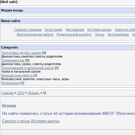
[
Мой сайт
]
Форма входа
Меню сайта
Главная страница
Аттестация
Достижения
История школы
Новости сай
Воспитательная работа
Родительский всеобуч
Тесты
Фотоальбомы
К
Categories
Подготовка детей к школе
[3]
Диагностика,занятия,советы родителям
Первоклассник
[0]
Диагностика, уроки, советы родителям
Преподавание в начальной школе
[2]
Уроки в начальной школе
Внеклассная работа
[1]
Внеклассные занятия, классные часы, игры
Интересное
[1]
Главная
»
2010
»
Январь
»
11
История
На сайте появилась статья об истории возникновения МБОУ "Излучин
Смотри статью История школы