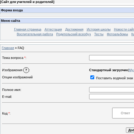
[
Сайт для учителей и родителей
]
Форма входа
Меню сайта
Главная страница
Аттестация
Достижения
История школы
Новости сай
Воспитательная работа
Родительский всеобуч
Тесты
Фотоальбомы
К
Главная
» FAQ
Тема вопроса
*
:
Стандартный загрузчик
|
Му
Изображения
?
:
Опции изображений
Поставить водяной знак 
Полное имя:
E-mail:
Код
*
: