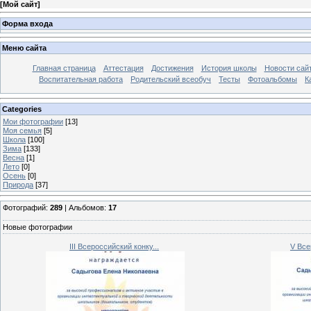
[
Мой сайт
]
Форма входа
Меню сайта
Главная страница
Аттестация
Достижения
История школы
Новости сай
Воспитательная работа
Родительский всеобуч
Тесты
Фотоальбомы
К
Categories
Мои фотографии
[13]
Моя семья
[5]
Школа
[100]
Зима
[133]
Весна
[1]
Лето
[0]
Осень
[0]
Природа
[37]
Фотографий:
289
| Альбомов:
17
Новые фотографии
III Всероссийский конку...
V Все