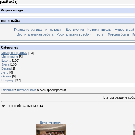
[
Мой сайт
]
Форма входа
Меню сайта
Главная страница
Аттестация
Достижения
История школы
Новости сай
Воспитательная работа
Родительский всеобуч
Тесты
Фотоальбомы
К
Categories
Мои фотографии
[13]
Моя семья
[5]
Школа
[100]
Зима
[133]
Весна
[1]
Лето
[0]
Осень
[0]
Природа
[37]
Главная
»
Фотоальбом
» Мои фотографии
В этом разделе соб
Фотографий в альбоме
:
13
День учителя