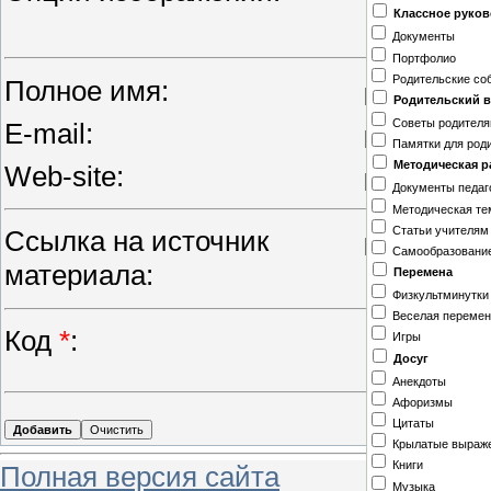
Классное руко
изображ
Документы
Портфолио
Родительские со
Полное имя:
Родительский 
Советы родител
E-mail:
Памятки для род
Методическая р
Web-site:
Документы педаг
Методическая те
Статьи учителям
Ссылка на источник
Самообразование
материала:
Перемена
Физкультминутки
Веселая перемен
Код
*
:
Игры
Досуг
Анекдоты
Афоризмы
Цитаты
Крылатые выраж
Книги
Полная версия сайта
Музыка