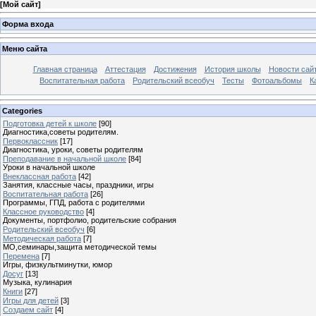
[
Мой сайт
]
Форма входа
Меню сайта
Главная страница
Аттестация
Достижения
История школы
Новости сай
Воспитательная работа
Родительский всеобуч
Тесты
Фотоальбомы
К
Categories
Подготовка детей к школе
[90]
Диагностика,советы родителям.
Первоклассник
[17]
Диагностика, уроки, советы родителям
Преподавание в начальной школе
[84]
Уроки в начальной школе
Внеклассная работа
[42]
Занятия, классные часы, праздники, игры
Воспитательная работа
[26]
Программы, ГПД, работа с родителями
Классное руководство
[4]
Документы, портфолио, родительские собрания
Родительский всеобуч
[6]
Методическая работа
[7]
МО,семинары,защита методической темы
Перемена
[7]
Игры, физкультминутки, юмор
Досуг
[13]
Музыка, кулинария
Книги
[27]
Игры для детей
[3]
Создаем сайт
[4]