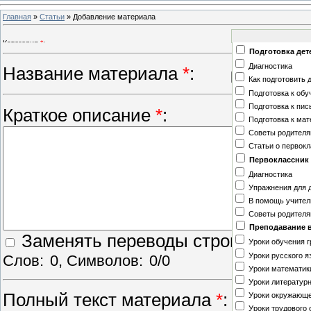
Главная
»
Статьи
» Добавление материала
Категория
*
:
Подготовка дет
Диагностика
Название материала
*
:
Как подготовить 
Подготовка к об
Подготовка к пи
Краткое описание
*
:
Подготовка к ма
Советы родител
Статьи о первок
Первоклассник
Диагностика
Упражнения для 
В помощь учите
Советы родител
Преподавание 
Заменять переводы строк тегом
<
Уроки обучения 
Уроки русского я
Слов:
0
, Символов:
0/0
Уроки математик
Уроки литературн
Полный текст материала
*
:
Уроки окружающе
Уроки трудового