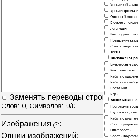
Уроки изобразите
Уроки информат
Основы безопасн
В союзе с психол
Логопедия
Календарно-тема
Повышение квал
Советы педагога
Тесты
Внеклассная ра
Внеклассные зан
Классные часы
Работа с одарен
Работа со слабо
Праздники
Игры
Заменять переводы строк тегом
<
Воспитательная
Слов:
0
, Символов:
0/0
Программы воспи
Группа продленно
Работа с родите
Изображения
:
Стандар
Советы родител
?
Опыт работы
Опции изображений:
Постави
Советы педагога