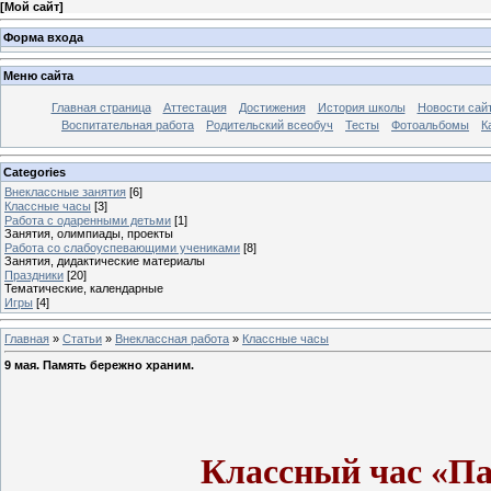
[
Мой сайт
]
Форма входа
Меню сайта
Главная страница
Аттестация
Достижения
История школы
Новости сай
Воспитательная работа
Родительский всеобуч
Тесты
Фотоальбомы
К
Categories
Внеклассные занятия
[6]
Классные часы
[3]
Работа с одаренными детьми
[1]
Занятия, олимпиады, проекты
Работа со слабоуспевающими учениками
[8]
Занятия, дидактические материалы
Праздники
[20]
Тематические, календарные
Игры
[4]
Главная
»
Статьи
»
Внеклассная работа
»
Классные часы
9 мая. Память бережно храним.
Классный час
«Па