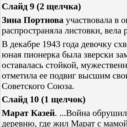
Слайд 9 (2 щелчка)
Зина Портнова
участвовала в о
распространяла листовки, вела р
В декабре 1943 года девочку с
юная пионерка была зверски за
оставалась стойкой, мужествен
отметила ее подвиг высшим сво
Советского Союза.
Слайд 10 (1 щелчок)
Марат Казей
. ...Война обруши
деревню, где жил Марат с мамо