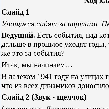
Ход кл
Слайд 1
Учащиеся сидят за партами.
Пе
Ведущий.
Есть события, над ко
дальше в прошлое уходят годы, 
же это за события?
Итак, мы начинаем…
В далеком 1941 году на улицах 
что из всех динамиков доносил
Слайд 2
(Звук - щелчок)
(звучит речь Левитана – о нач