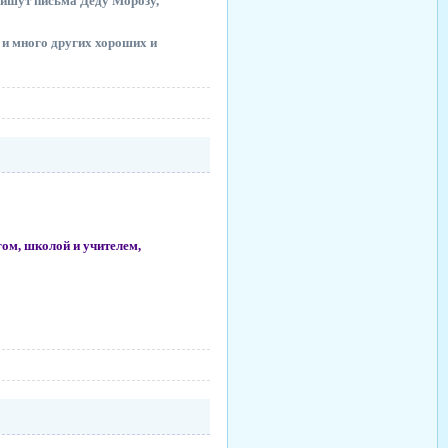
 пишут письма Деду Морозу,
е и много других хороших и
гом, школой и учителем,