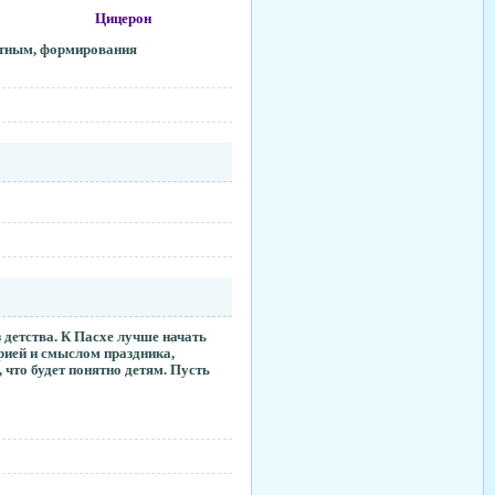
сства»
Цицерон
отным, формирования
 детства.
К Пасхе лучше начать
орией и смыслом праздника,
 что будет понятно детям. Пусть