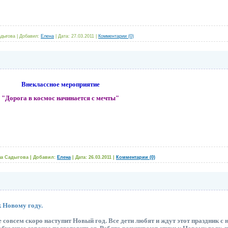
дыгова
|
Добавил:
Елена
|
Дата:
27.03.2011
|
Комментарии (0)
неклассное мероприятие
га в космос начинается с мечты"
на Садыгова
|
Добавил:
Елена
|
Дата:
26.03.2011
|
Комментарии (0)
 Новому году.
 совсем скоро наступит Новый год. Все дети любят и ждут этот праздник с