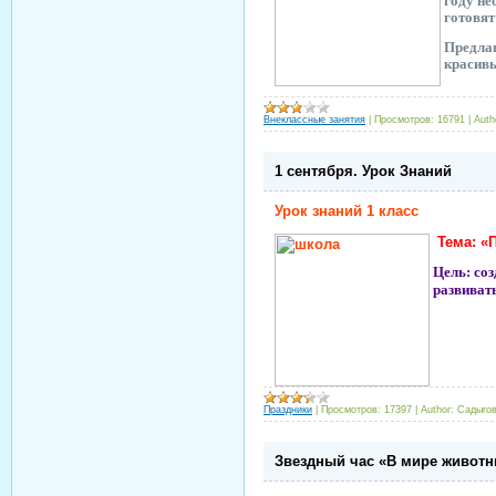
году не
готовят
Предлаг
красивы
Внеклассные занятия
|
Просмотров:
16791
|
Auth
1 сентября. Урок Знаний
Урок знаний 1 класс
Тема: «
Цель:
соз
развивать
Праздники
|
Просмотров:
17397
|
Author:
Садыгов
Звездный час «В мире живот