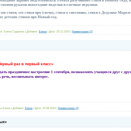
обходимо заранее подготовиться. Ребята разучивают стихи к Новому году,
 своими руками новогодние поделки и елочные игрушки.
аю стихи, это стихи про ёлочку, стихи о снеговике, стихи о Дедушке Мороз
х детских стихов про Новый год.
or:
Елена Садыгова
|
Добавил:
Елена
|
Дата:
25.12.2010
|
Комментарии (2)
Первый раз в первый класс»
дать праздничное настроение 1 сентября, познакомить учащихся друг с дру
 речь, воспитывать интерес.
а Елена
|
Добавил:
Елена
|
Дата:
25.08.2010
|
Комментарии (2)
ных»