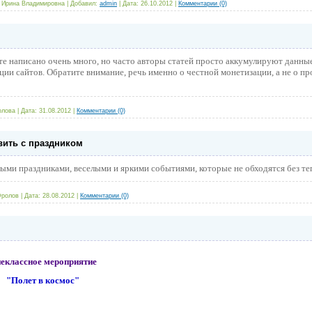
 Ирина Владимировна
|
Добавил:
admin
|
Дата:
26.10.2012
|
Комментарии (0)
те написано очень много, но часто авторы статей просто аккумулируют данные
ции сайтов. Обратите внимание, речь именно о честной монетизации, а не о п
олова
|
Дата:
31.08.2012
|
Комментарии (0)
вить с праздником
ми праздниками, веселыми и яркими событиями, которые не обходятся без те
Фролов
|
Дата:
28.08.2012
|
Комментарии (0)
лассное мероприятие
"Полет в космос"