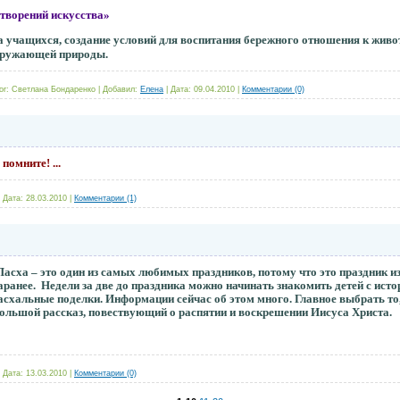
роды совершеннее творений иску
а учащихся, создание условий для воспитания бережного отношения к жив
окружающей природы.
or:
Светлана Бондаренко
|
Добавил:
Елена
|
Дата:
09.04.2010
|
Комментарии (0)
помните! ...
|
Дата:
28.03.2010
|
Комментарии (1)
асха – это один из самых любимых праздников, потому что это праздник из
аранее.
Недели за две до праздника можно начинать знакомить детей с ист
асхальные поделки. Информации сейчас об этом много. Главное выбрать то,
большой рассказ, повествующий о распятии и воскрешении Иисуса Христа.
|
Дата:
13.03.2010
|
Комментарии (0)