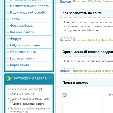
Праздники
|
Просмотров:
3750
|
Author:
Самолюк
Воспитательная работа
Родительский всеобуч
Как заработать на сайте
Тесты
О способах заработка на своем сай
Фотоальбомы
реального опыта честной монетиза
похудания и способов "на...
Каталог сайтов
Форум
Праздники
|
Просмотров:
872
|
Author:
Фаина Фр
FAQ (вопрос/ответ)
Обратная связь
Оригинальный способ поздра
Гостевая книга
Наша жизнь наполнена всевозможны
Карта сайта
Праздники
|
Просмотров:
929
|
Author:
Григорий 
Категории раздела
Полет в космос
Внеклассные занятия
[6]
Классные часы
[3]
Внек
Работа с одаренными детьми
[1]
Занятия, олимпиады, проекты
Работа со слабоуспевающими
учениками
[8]