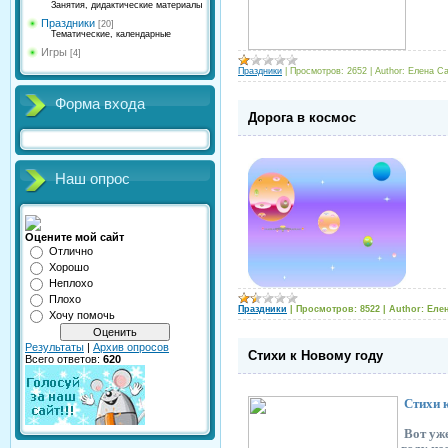
Занятия, дидактические материалы
Праздники
[20]
Тематические, календарные
Игры
[4]
Праздники
|
Просмотров:
2652
|
Author:
Елена Са
Форма входа
Дорога в космос
В
Наш опрос
"Доро
Оцените мой сайт
Отлично
Хорошо
Неплохо
Плохо
Праздники
|
Просмотров:
8522
|
Author:
Еле
Хочу помочь
Результаты
|
Архив опросов
Стихи к Новому году
Всего ответов:
620
Стихи к
Вот уже