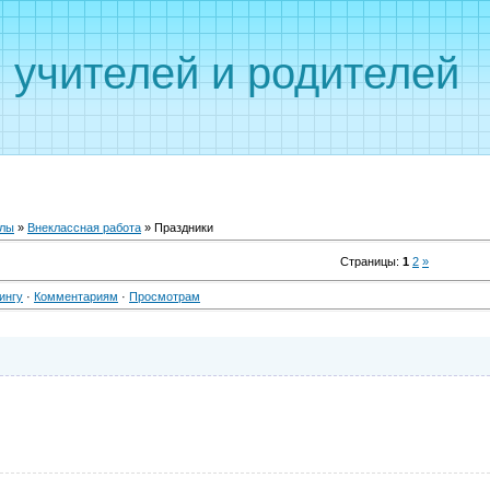
 учителей и родителей
алы
»
Внеклассная работа
» Праздники
Страницы
:
1
2
»
ингу
·
Комментариям
·
Просмотрам