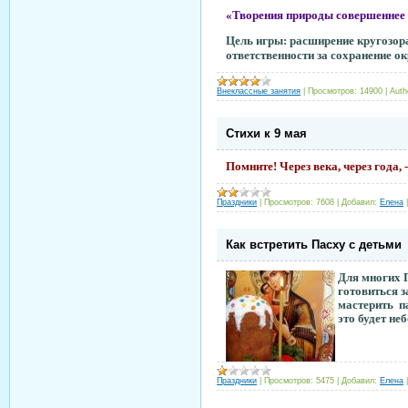
«Творения при
Цель игры: расширение кругозор
ответственности за сохранение 
Внеклассные занятия
|
Просмотров:
14900
|
Auth
Стихи к 9 мая
Помните! Через века, через года, - 
Праздники
|
Просмотров:
7608
|
Добавил:
Елена
Как встретить Пасху с детьми
Для многих П
готовиться з
мастерить
п
это будет не
Праздники
|
Просмотров:
5475
|
Добавил:
Елена