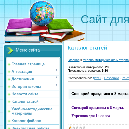
Сайт для
Каталог статей
Меню сайта
Главная
»
Учебно-методические матери
Главная страница
В категории материалов
:
20
Показано материалов
:
1-10
Аттестация
Сортировать по
:
Дате
·
Названию
·
Рейт
Достижения
История школы
Сценарий праздника к 8 марта
Новости сайта
Каталог статей
Сценарий праздника к 8 марта.
Учебно-методические
материалы
Утренник для 1 класса
Каталог файлов
Внеклассная работа