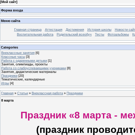
[
Мой сайт
]
Форма входа
Меню сайта
Главная страница
Аттестация
Достижения
История школы
Новости сай
Воспитательная работа
Родительский всеобуч
Тесты
Фотоальбомы
К
Categories
Внеклассные занятия
[6]
Классные часы
[3]
Работа с одаренными детьми
[1]
Занятия, олимпиады, проекты
Работа со слабоуспевающими учениками
[8]
Занятия, дидактические материалы
Праздники
[20]
Тематические, календарные
Игры
[4]
Главная
»
Статьи
»
Внеклассная работа
»
Праздники
8 марта
Праздник «8 марта - м
(праздник проводит