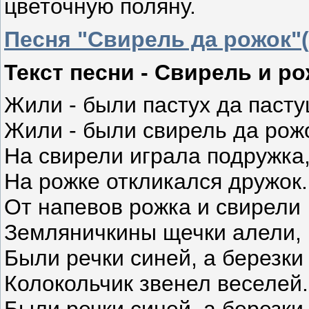
цветочную поляну.
Песня "Свирель да рожок"(
Текст песни - Свирель и р
Жили - были пастух да пасту
Жили - были свирель да рож
На свирели играла подружка
На рожке откликался дружок.
От напевов рожка и свирели
Земляничкины щечки алели,
Были речки синей, а березки
Колокольчик звенел веселей.