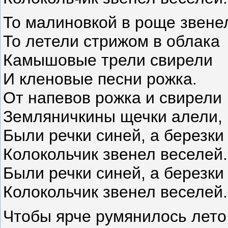
То малиновкой в роще звене
То летели стрижом в облака
Камышовые трели свирели
И кленовые песни рожка.
От напевов рожка и свирели
Земляничкины щечки алели,
Были речки синей, а березки
Колокольчик звенел веселей.
Были речки синей, а березки
Колокольчик звенел веселей.
Чтобы ярче румянилось лето