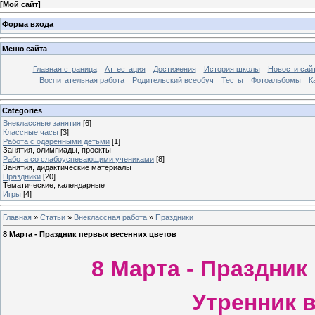
[
Мой сайт
]
Форма входа
Меню сайта
Главная страница
Аттестация
Достижения
История школы
Новости сай
Воспитательная работа
Родительский всеобуч
Тесты
Фотоальбомы
К
Categories
Внеклассные занятия
[6]
Классные часы
[3]
Работа с одаренными детьми
[1]
Занятия, олимпиады, проекты
Работа со слабоуспевающими учениками
[8]
Занятия, дидактические материалы
Праздники
[20]
Тематические, календарные
Игры
[4]
Главная
»
Статьи
»
Внеклассная работа
»
Праздники
8 Марта - Праздник первых весенних цветов
8 Марта - Праздник
Утренник в