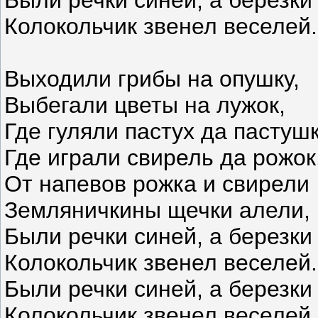
Были речки синей, а березки
Колокольчик звенел веселей.
Выходили грибы на опушку,
Выбегали цветы на лужок,
Где гуляли пастух да пастушк
Где играли свирель да рожок
От напевов рожка и свирели
Земляничкины щечки алели,
Были речки синей, а березки
Колокольчик звенел веселей.
Были речки синей, а березки
Колокольчик звенел веселей.