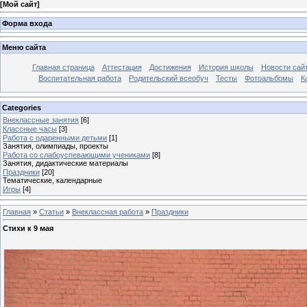
[
Мой сайт
]
Форма входа
Меню сайта
Главная страница
Аттестация
Достижения
История школы
Новости сай
Воспитательная работа
Родительский всеобуч
Тесты
Фотоальбомы
К
Categories
Внеклассные занятия
[6]
Классные часы
[3]
Работа с одаренными детьми
[1]
Занятия, олимпиады, проекты
Работа со слабоуспевающими учениками
[8]
Занятия, дидактические материалы
Праздники
[20]
Тематические, календарные
Игры
[4]
Главная
»
Статьи
»
Внеклассная работа
»
Праздники
Стихи к 9 мая