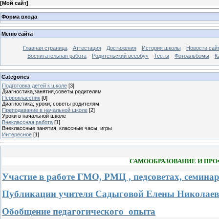
[
Мой сайт
]
Форма входа
Меню сайта
Главная страница
Аттестация
Достижения
История школы
Новости сай
Воспитательная работа
Родительский всеобуч
Тесты
Фотоальбомы
К
Categories
Подготовка детей к школе
[3]
Диагностика,занятия,советы родителям
Первоклассник
[0]
Диагностика, уроки, советы родителям
Преподавание в начальной школе
[2]
Уроки в начальной школе
Внеклассная работа
[1]
Внеклассные занятия, классные часы, игры
Интересное
[1]
САМООБРАЗОВАНИЕ И ПРО
Участие в работе ГМО, РМЦ , педсоветах, семинар
Публикации учителя
Садыговой Елены Николае
Обобщение педагогического опыта