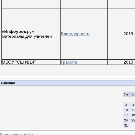
«
Инфоурок
.ру» —
Благодарность
2019 
материалы для учителей
МБОУ "СШ №14"
Грамота
2019 
Calendar
Пн
Вт
3
4
10
11
17
18
24
25
31
Полная версия сайта