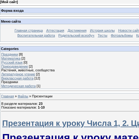
[
Мой сайт
]
Форма входа
Меню сайта
Главная страница
Аттестация
Достижения
История школы
Новости сай
Воспитательная работа
Родительский всеобуч
Тесты
Фотоальбомы
К
Categories
Праздники
[8]
Математика
[2]
Русский язык
[0]
Природоведение
[2]
Растения, животные, сообщества
Литературное чтение
[2]
Внеклассная работа
[12]
Праздники
Методическая работа
[1]
Главная
»
Файлы
» Презентации
В разделе материалов
:
23
Показано материалов
:
1-10
Презентация к уроку Числа 1, 2. Ц
Презентация к уроку матем