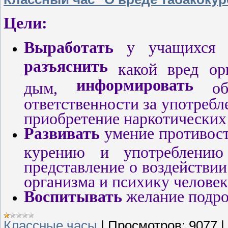
Цели:
Выработать
у учащихся 
разъяснить
какой вред орг
информировать
дым,
об 
ответственности за употребл
приобретение наркотических
Развивать
умение противост
курению и употреблению 
представление о воздействи
организма и психику человек
Воспитывать
желание подро
Классные часы
|
Просмотров:
9077
|