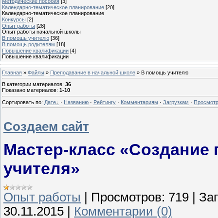
Методические пособия
[3]
Календарно-тематическое планирование
[20]
Календарно-тематическое планирование
Конкурсы
[2]
Опыт работы
[28]
Опыт работы начальной школы
В помощь учителю
[36]
В помощь родителям
[18]
Повышение квалификации
[4]
Повышение квалификации
Главная
»
Файлы
»
Преподавание в начальной школе
» В помощь учителю
В категории материалов
:
36
Показано материалов
:
1-10
Сортировать по
:
Дате
·
Названию
·
Рейтингу
·
Комментариям
·
Загрузкам
·
Просмот
Создаем сайт
Мастер-класс «Создание 
учителя»
Опыт работы
|
Просмотров:
719
|
Заг
30.11.2015
|
Комментарии (0)