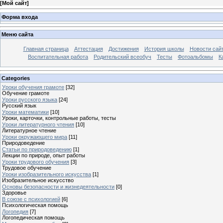
[
Мой сайт
]
Форма входа
Меню сайта
Главная страница
Аттестация
Достижения
История школы
Новости сай
Воспитательная работа
Родительский всеобуч
Тесты
Фотоальбомы
К
Categories
Уроки обучения грамоте
[32]
Обучение грамоте
Уроки русского языка
[24]
Русский язык
Уроки математики
[10]
Уроки, карточки, контрольные работы, тесты
Уроки литературного чтения
[10]
Литературное чтение
Уроки окружающего мира
[11]
Природоведение
Статьи по природоведению
[1]
Лекции по природе, опыт работы
Уроки трудового обучения
[3]
Трудовое обучение
Уроки изобразительного искусства
[1]
Изобразительное искусство
Основы безопасности и жизнедеятельности
[0]
Здоровье
В союзе с психологией
[6]
Психологическая помощь
Логопедия
[7]
Логопедическая помощь