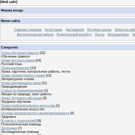
[
Мой сайт
]
Форма входа
Меню сайта
Главная страница
Аттестация
Достижения
История школы
Новости сай
Воспитательная работа
Родительский всеобуч
Тесты
Фотоальбомы
К
Categories
Уроки обучения грамоте
[32]
Обучение грамоте
Уроки русского языка
[24]
Русский язык
Уроки математики
[10]
Уроки, карточки, контрольные работы, тесты
Уроки литературного чтения
[10]
Литературное чтение
Уроки окружающего мира
[11]
Природоведение
Статьи по природоведению
[1]
Лекции по природе, опыт работы
Уроки трудового обучения
[3]
Трудовое обучение
Уроки изобразительного искусства
[1]
Изобразительное искусство
Основы безопасности и жизнедеятельности
[0]
Здоровье
В союзе с психологией
[6]
Психологическая помощь
Логопедия
[7]
Логопедическая помощь