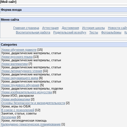
[
Мой сайт
]
Форма входа
Меню сайта
Главная страница
Аттестация
Достижения
История школы
Новости сай
Воспитательная работа
Родительский всеобуч
Тесты
Фотоальбомы
К
Categories
Уроки обучения грамоте
[15]
Уроки, дидактические материалы, статьи
Уроки русского языка
[13]
Уроки, дидактические материалы, статьи
Уроки математики
[7]
Уроки, дидактические материалы, статьи
Уроки литературного чтения
[11]
Уроки, дидактические материалы, статьи
Уроки окружающего мира
[6]
Уроки, дидактические материалы, статьи
Уроки трудового обучения
[5]
Уроки, дидактические материалы, поделки
Уроки изобразительного искусства
[0]
Уроки ИЗО, раскраски
Уроки информатики
[2]
Основы безопасности и жизнедеятельности
[2]
Уроки, игры по ОБЖ
В союзе с психологией
[12]
Занятия, статьи, советы
Логопедия
[2]
Уроки, логопедическая помощь
Календарно-тематическое планирование
[1]