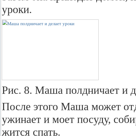
уроки.
Рис. 8. Маша пол­дни­ча­ет и д
После этого Маша может от­д
ужи­на­ет и моет по­су­ду, со­би
жит­ся спать.