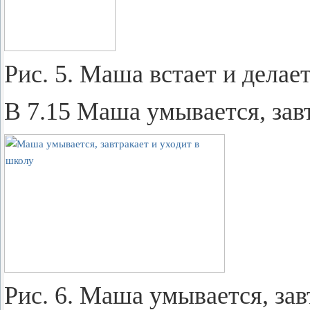
Рис. 5. Маша вста­ет и де­ла­ет 
В 7.15 Маша умы­ва­ет­ся, зав­т
Рис. 6. Маша умы­ва­ет­ся, зав­