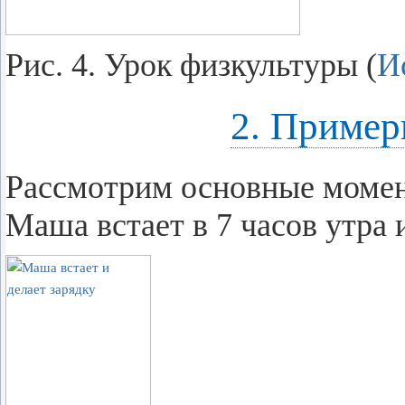
Рис. 4. Урок физ­куль­ту­ры (
Ис
2. Приме
Рас­смот­рим ос­нов­ные мо­мен
Маша вста­ет в 7 часов утра и д