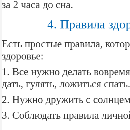
за 2 часа до сна.
4. Правила здо
Есть про­стые пра­ви­ла, ко­то­
здо­ро­вье:
1. Все нужно де­лать во­вре­мя:
дать, гу­лять, ло­жить­ся спать
2. Нужно дру­жить с солн­цем, 
3. Со­блю­дать пра­ви­ла лич­ной