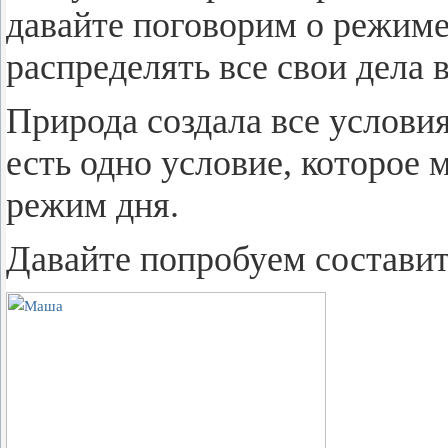
да­вай­те по­го­во­рим о ре­жи
рас­пре­де­лять все свои дела в
При­ро­да со­зда­ла все усло­в
есть одно усло­вие, ко­то­рое 
режим дня.
Да­вай­те по­про­бу­ем со­ста­