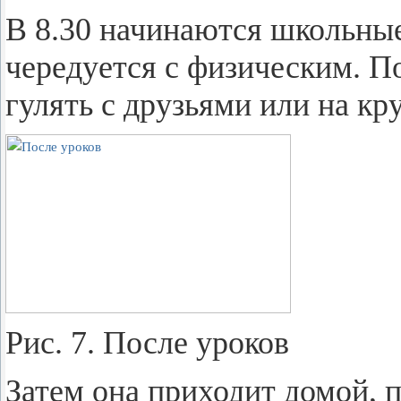
В 8.30 на­чи­на­ют­ся школь­ны
че­ре­ду­ет­ся с фи­зи­че­ским.
гу­лять с дру­зья­ми или на кр
Рис. 7. После уро­ков
Затем она при­хо­дит домой, пол