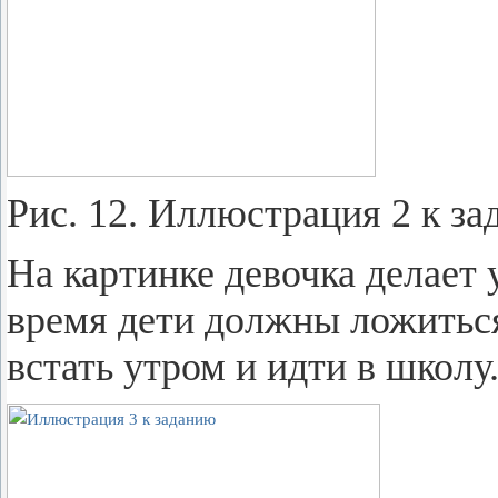
Рис. 12. Ил­лю­стра­ция 2 к за
На кар­тин­ке де­воч­ка де­ла­ет
время дети долж­ны ло­жить­с
встать утром и идти в школу