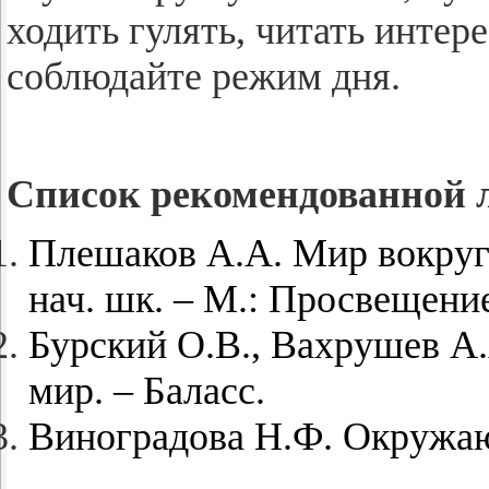
хо­дить гу­лять, чи­тать ин­те
со­блю­дай­те режим дня.
Спи­сок ре­ко­мен­до­ван­ной л
Пле­ша­ков А.А. Мир во­круг 
нач. шк.
– М.: Про­све­ще­ни
Бур­ский О.В.,
Вах­ру­шев А.
мир.
– Ба­ласс.
Ви­но­гра­до­ва Н.Ф. Окру­жа