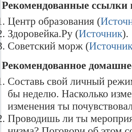
Ре­ко­мен­до­ван­ные ссыл­ки 
Центр об­ра­зо­ва­ния (
Ис­точ­
Здо­ро­вей­ка.Ру (
Ис­точ­ник
).
Со­вет­ский морж (
Ис­точ­ни
Ре­ко­мен­до­ван­ное до­маш­не
Со­ставь свой лич­ный режим
бы неде­лю. На­сколь­ко из­м
из­ме­не­ния ты по­чув­ство­ва
Про­во­дишь ли ты ме­ро­при­я­
низ­ма? По­го­во­ри об этом 