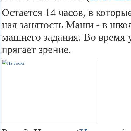
Оста­ет­ся 14 часов, в ко­то­ры
ная за­ня­тость Маши - в школ
маш­не­го за­да­ния. Во время 
пря­га­ет зре­ние.