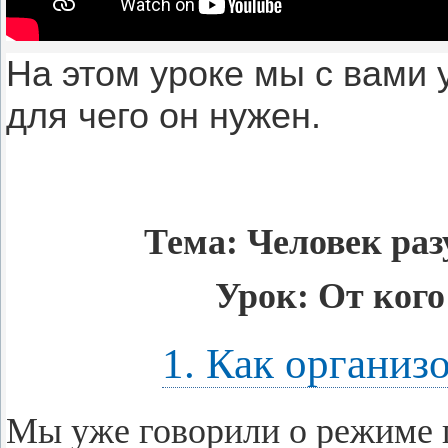
На этом уроке мы с вами 
для чего он нужен.
Тема: Че­ло­век ра­
Урок: От кого
1. Как организ
Мы уже го­во­ри­ли о ре­жи­ме п