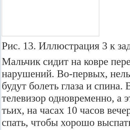
Рис. 13. Ил­лю­стра­ция 3 к за
Маль­чик сидит на ковре перед
на­ру­ше­ний. Во-пер­вых, нель­з
будут бо­леть глаза и спина. В
те­ле­ви­зор од­но­вре­мен­но, а
тьих, на часах 10 часов ве­че
спать, чтобы хо­ро­шо вы­спать