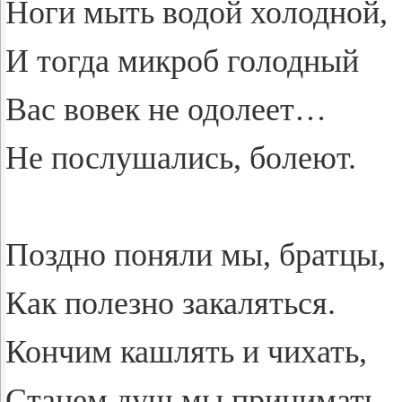
Ноги мыть водой хо­лод­ной,
И тогда мик­роб го­лод­ный
Вас вовек не одо­ле­ет…
Не по­слу­ша­лись, бо­ле­ют.
Позд­но по­ня­ли мы, брат­цы,
Как по­лез­но за­ка­лять­ся.
Кон­чим каш­лять и чи­хать,
Ста­нем душ мы при­ни­мать