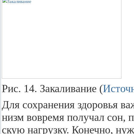
Рис. 14. За­ка­ли­ва­ние (
Ис­точ­
Для со­хра­не­ния здо­ро­вья в
низм во­вре­мя по­лу­чал сон, п
скую на­груз­ку. Ко­неч­но, нуж