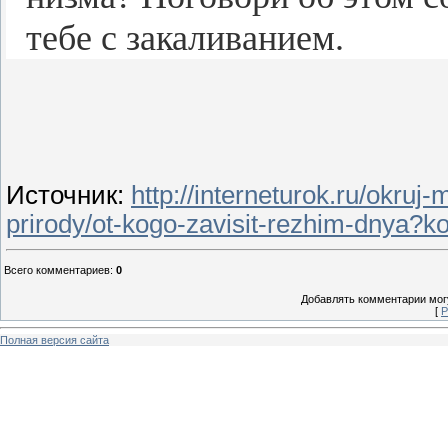
тебе с за­ка­ли­ва­ни­ем.
Источник
:
http://interneturok.ru/okruj
prirody/ot-kogo-zavisit-rezhim-dnya?k
Всего комментариев
:
0
Добавлять комментарии могу
[
Р
Полная версия сайта