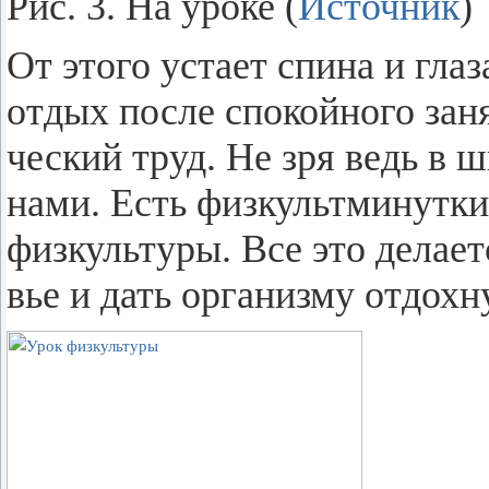
Рис. 3. На уроке (
Ис­точ­ник
)
От этого уста­ет спина и глаз
отдых после спо­кой­но­го за­н
че­ский труд. Не зря ведь в шк
на­ми. Есть физ­культ­ми­нут­к
физ­куль­ту­ры. Все это де­ла­е
вье и дать ор­га­низ­му от­дох­н