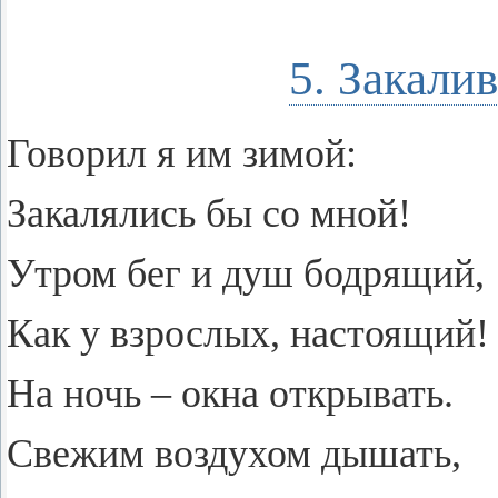
5. Закали
Го­во­рил я им зимой:
За­ка­ля­лись бы со мной!
Утром бег и душ бод­ря­щий,
Как у взрос­лых, на­сто­я­щий!
На ночь – окна от­кры­вать.
Све­жим воз­ду­хом ды­шать,