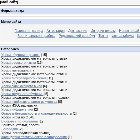
[
Мой сайт
]
Форма входа
Меню сайта
Главная страница
Аттестация
Достижения
История школы
Новости сай
Воспитательная работа
Родительский всеобуч
Тесты
Фотоальбомы
К
Categories
Уроки обучения грамоте
[15]
Уроки, дидактические материалы, статьи
Уроки русского языка
[13]
Уроки, дидактические материалы, статьи
Уроки математики
[7]
Уроки, дидактические материалы, статьи
Уроки литературного чтения
[11]
Уроки, дидактические материалы, статьи
Уроки окружающего мира
[6]
Уроки, дидактические материалы, статьи
Уроки трудового обучения
[5]
Уроки, дидактические материалы, поделки
Уроки изобразительного искусства
[0]
Уроки ИЗО, раскраски
Уроки информатики
[2]
Основы безопасности и жизнедеятельности
[2]
Уроки, игры по ОБЖ
В союзе с психологией
[12]
Занятия, статьи, советы
Логопедия
[2]
Уроки, логопедическая помощь
Календарно-тематическое планирование
[1]