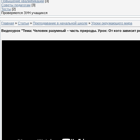
Повышение квалификации
[3]
Советы педагогам
[3]
Тесты
[2]
Проверяются ЗУН учащихся
Главная
»
Статьи
»
Преподавание в начальной школе
»
Уроки окружающего мира
Видеоурок "Тема: Человек разумный – часть природы. Урок: От кого зависит р