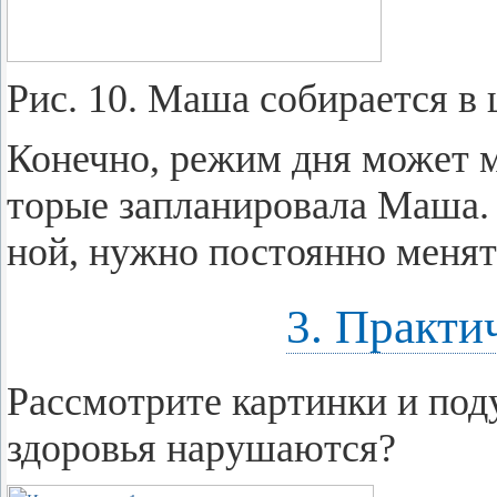
Рис. 10. Маша со­би­ра­ет­ся в 
Ко­неч­но, режим дня может ме­
то­рые за­пла­ни­ро­ва­ла Маш
ной, нужно по­сто­ян­но ме­нят
3. Практи
Рас­смот­ри­те кар­тин­ки и по­ду
здо­ро­вья на­ру­ша­ют­ся?