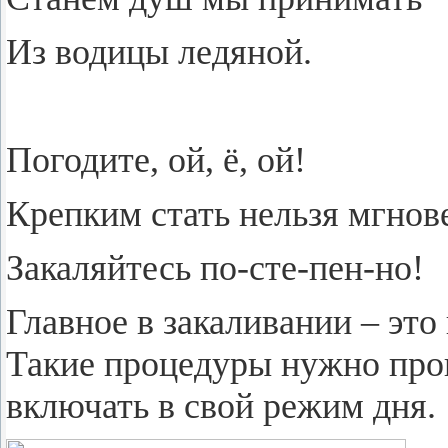
Из во­ди­цы ле­дя­ной.
По­го­ди­те, ой, ё, ой!
Креп­ким стать нель­зя мгно­ве
За­ка­ляй­тесь по-сте-пен-но!
Глав­ное в за­ка­ли­ва­нии – это
Такие про­це­ду­ры нужно про­в
вклю­чать в свой режим дня.