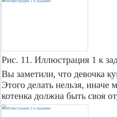
Рис. 11. Ил­лю­стра­ция 1 к за­
Вы за­ме­ти­ли, что де­воч­ка ку
Этого де­лать нель­зя, иначе м
ко­тен­ка долж­на быть своя от­