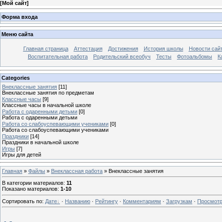
[
Мой сайт
]
Форма входа
Меню сайта
Главная страница
Аттестация
Достижения
История школы
Новости сай
Воспитательная работа
Родительский всеобуч
Тесты
Фотоальбомы
К
Categories
Внеклассные занятия
[11]
Внеклассные занятия по предметам
Классные часы
[9]
Классные часы в начальной школе
Работа с одаренными детьми
[0]
Работа с одаренными детьми
Работа со слабоуспевающими учениками
[0]
Работа со слабоуспевающими учениками
Праздники
[14]
Праздники в начальной школе
Игры
[7]
Игры для детей
Главная
»
Файлы
»
Внеклассная работа
» Внеклассные занятия
В категории материалов
:
11
Показано материалов
:
1-10
Сортировать по
:
Дате
·
Названию
·
Рейтингу
·
Комментариям
·
Загрузкам
·
Просмот