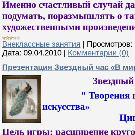
Именно счастливый случай да
подумать, поразмышлять о та
художественными произведен
Внеклассные занятия
|
Просмотров:
Дата:
09.04.2010
|
Комментарии (0)
Презентация Звездный час «В ми
Звездный час 
" Творения 
искусства
»
Цицер
Цель
игры:
расширение кругоз