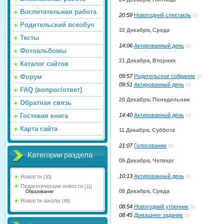
Воспитательная работа
20:59
Новогодний спектакль
(0)
Родительский всеобуч
22 Декабря, Среда
Тесты
14:06
Актированный день
(0)
Фотоальбомы
21 Декабря, Вторник
Каталог сайтов
09:57
Родительское собрание
Форум
(0)
09:51
Актированный день
(0)
FAQ (вопрос/ответ)
20 Декабря, Понедельник
Обратная связь
14:40
Актированный день
Гостевая книга
(0)
Карта сайта
11 Декабря, Суббота
21:07
Голосование
(0)
Категории раздела
09 Декабря, Четверг
10:13
Актированный день
Новости
(0)
[30]
Педагогические новости
[11]
08 Декабря, Среда
Образование
Новости школы
[48]
08:54
Новогодний утренник
(0)
08:45
Домашнее задание
(0)