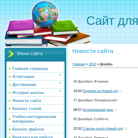
Сайт для
Новости сайта
Меню сайта
Главная
»
2010
»
Декабрь
Главная страница
Аттестация
28 Декабря, Вторник
Достижения
19:00
Подарки на Новый год
(0)
История школы
27 Декабря, Понедельник
Новости сайта
Каталог статей
08:57
Актированный день
(0)
Учебно-методические
25 Декабря, Суббота
материалы
22:02
Совсем скоро Новый год!
Каталог файлов
(0)
Внеклассная работа
24 Декабря, Пятница