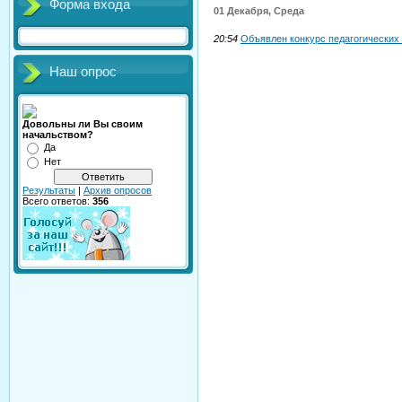
Форма входа
01 Декабря, Среда
20:54
Объявлен конкурс педагогических
Наш опрос
Довольны ли Вы своим
начальством?
Да
Нет
Результаты
|
Архив опросов
Всего ответов:
356