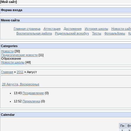
[
Мой сайт
]
Форма входа
Меню сайта
Главная страница
Аттестация
Достижения
История школы
Новости сай
Воспитательная работа
Родительский всеобуч
Тесты
Фотоальбомы
К
Categories
Новости
[30]
Педагогические новости
[11]
Образование
Новости школы
[48]
Главная
»
2011
»
Август
28 Августа, Воскресенье
13:43
Поздравление
(0)
12:52
Перекличка
(0)
Calendar
Пн
Вт
1
2