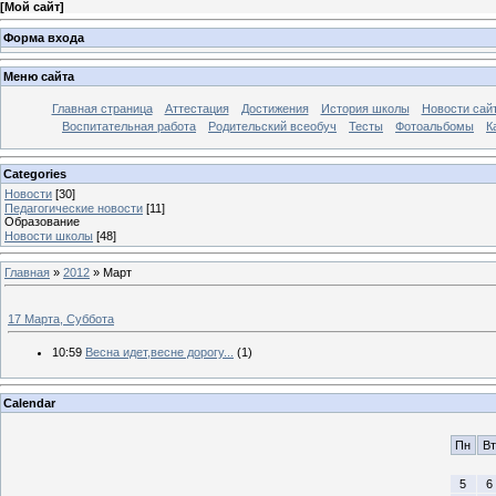
[
Мой сайт
]
Форма входа
Меню сайта
Главная страница
Аттестация
Достижения
История школы
Новости сай
Воспитательная работа
Родительский всеобуч
Тесты
Фотоальбомы
К
Categories
Новости
[30]
Педагогические новости
[11]
Образование
Новости школы
[48]
Главная
»
2012
»
Март
17 Марта, Суббота
10:59
Весна идет,весне дорогу...
(1)
Calendar
Пн
Вт
5
6