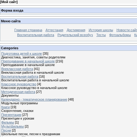
[
Мой сайт
]
Форма входа
Меню сайта
Главная страница
Аттестация
Достижения
История школы
Новости сай
Воспитательная работа
Родительский всеобуч
Тесты
Фотоальбомы
К
Categories
Подготовка детей к школе
[35]
Диагностика, занятия, советы родителям
Преподавание в начальной школе
[216]
Преподавание в начальной школе
Внеклассная работа
[41]
Внеклассная работа в начальной школе
Воспитательная работа
[16]
Воспитательная работа в начальной школе
Классное руководство
[4]
Классное руководство в начальной школе
Методическая работа
[27]
Документы
Календарно - тематическое планирование
[48]
Модульные программы
Книги
[19]
Скорочтение, сказки
Презентации
[27]
Презентции к урокам
Фильмы
[1]
Мультфильмы
[2]
Песни
[2]
Школьные песни, песни к праздникам