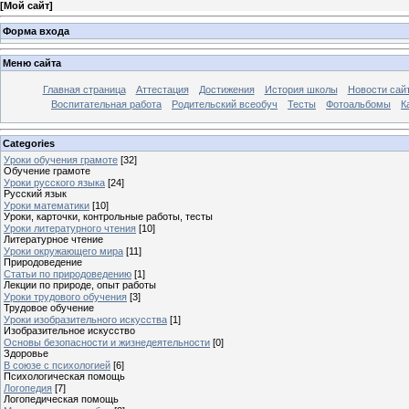
[
Мой сайт
]
Форма входа
Меню сайта
Главная страница
Аттестация
Достижения
История школы
Новости сай
Воспитательная работа
Родительский всеобуч
Тесты
Фотоальбомы
К
Categories
Уроки обучения грамоте
[32]
Обучение грамоте
Уроки русского языка
[24]
Русский язык
Уроки математики
[10]
Уроки, карточки, контрольные работы, тесты
Уроки литературного чтения
[10]
Литературное чтение
Уроки окружающего мира
[11]
Природоведение
Статьи по природоведению
[1]
Лекции по природе, опыт работы
Уроки трудового обучения
[3]
Трудовое обучение
Уроки изобразительного искусства
[1]
Изобразительное искусство
Основы безопасности и жизнедеятельности
[0]
Здоровье
В союзе с психологией
[6]
Психологическая помощь
Логопедия
[7]
Логопедическая помощь