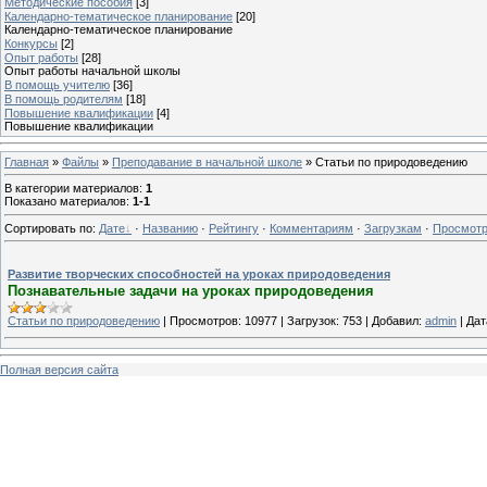
Методические пособия
[3]
Календарно-тематическое планирование
[20]
Календарно-тематическое планирование
Конкурсы
[2]
Опыт работы
[28]
Опыт работы начальной школы
В помощь учителю
[36]
В помощь родителям
[18]
Повышение квалификации
[4]
Повышение квалификации
Главная
»
Файлы
»
Преподавание в начальной школе
» Статьи по природоведению
В категории материалов
:
1
Показано материалов
:
1-1
Сортировать по
:
Дате
·
Названию
·
Рейтингу
·
Комментариям
·
Загрузкам
·
Просмот
Развитие творческих способностей на уроках природоведения
Познавательные задачи на уроках природоведения
Статьи по природоведению
|
Просмотров:
10977
|
Загрузок:
753
|
Добавил:
admin
|
Дат
Полная версия сайта