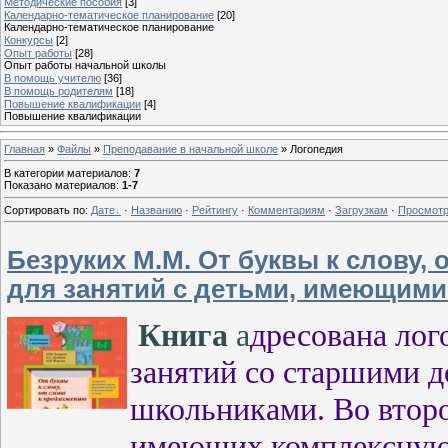
Методические пособия
[3]
Календарно-тематическое планирование
[20]
Календарно-тематическое планирование
Конкурсы
[2]
Опыт работы
[28]
Опыт работы начальной школы
В помощь учителю
[36]
В помощь родителям
[18]
Повышение квалификации
[4]
Повышение квалификации
Главная
»
Файлы
»
Преподавание в начальной школе
» Логопедия
В категории материалов
:
7
Показано материалов
:
1-7
Сортировать по
:
Дате
·
Названию
·
Рейтингу
·
Комментариям
·
Загрузкам
·
Просмот
Безруких М.М. От буквы к слову,
для занятий с детьми, имеющими
Книга
а
дресована лог
занятий со старшими 
школьниками. Во второ
имеющих комплексную 