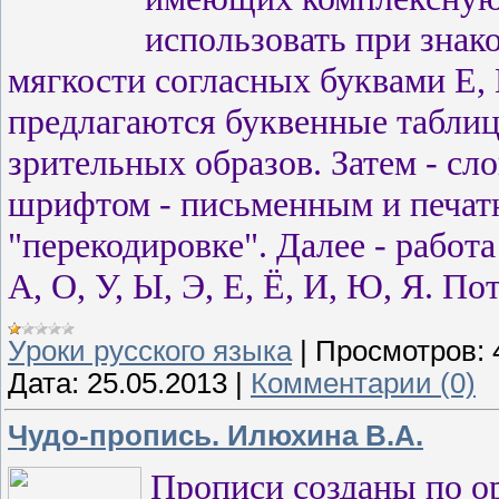
использовать при знак
мягкости согласных буквами Е, 
предлагаются буквенные табли
зрительных образов. Затем - с
шрифтом - письменным и печатн
"перекодировке". Далее - работ
А, О, У, Ы, Э, Е, Ё, И, Ю, Я. П
Уроки русского языка
|
Просмотров:
Дата:
25.05.2013
|
Комментарии (0)
Чудо-пропись. Илюхина В.А.
Прописи созданы по о