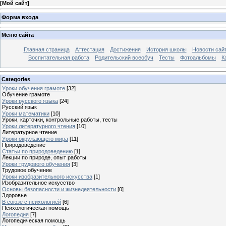
[
Мой сайт
]
Форма входа
Меню сайта
Главная страница
Аттестация
Достижения
История школы
Новости сай
Воспитательная работа
Родительский всеобуч
Тесты
Фотоальбомы
К
Categories
Уроки обучения грамоте
[32]
Обучение грамоте
Уроки русского языка
[24]
Русский язык
Уроки математики
[10]
Уроки, карточки, контрольные работы, тесты
Уроки литературного чтения
[10]
Литературное чтение
Уроки окружающего мира
[11]
Природоведение
Статьи по природоведению
[1]
Лекции по природе, опыт работы
Уроки трудового обучения
[3]
Трудовое обучение
Уроки изобразительного искусства
[1]
Изобразительное искусство
Основы безопасности и жизнедеятельности
[0]
Здоровье
В союзе с психологией
[6]
Психологическая помощь
Логопедия
[7]
Логопедическая помощь