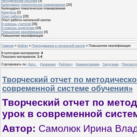
Методические пособия
[3]
Календарно-тематическое планирование
[20]
Календарно-тематическое планирование
Конкурсы
[2]
Опыт работы
[28]
Опыт работы начальной школы
В помощь учителю
[36]
В помощь родителям
[18]
Повышение квалификации
[4]
Повышение квалификации
Главная
»
Файлы
»
Преподавание в начальной школе
» Повышение квалификации
В категории материалов
:
4
Показано материалов
:
1-4
Сортировать по
:
Дате
·
Названию
·
Рейтингу
·
Комментариям
·
Загрузкам
·
Просмот
Творческий отчет по методическ
современной системе обучения»
Творческий отчет по мето
урок в современной систе
Автор:
Самолюк Ирина Влад