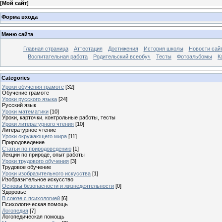
[
Мой сайт
]
Форма входа
Меню сайта
Главная страница
Аттестация
Достижения
История школы
Новости сай
Воспитательная работа
Родительский всеобуч
Тесты
Фотоальбомы
К
Categories
Уроки обучения грамоте
[32]
Обучение грамоте
Уроки русского языка
[24]
Русский язык
Уроки математики
[10]
Уроки, карточки, контрольные работы, тесты
Уроки литературного чтения
[10]
Литературное чтение
Уроки окружающего мира
[11]
Природоведение
Статьи по природоведению
[1]
Лекции по природе, опыт работы
Уроки трудового обучения
[3]
Трудовое обучение
Уроки изобразительного искусства
[1]
Изобразительное искусство
Основы безопасности и жизнедеятельности
[0]
Здоровье
В союзе с психологией
[6]
Психологическая помощь
Логопедия
[7]
Логопедическая помощь