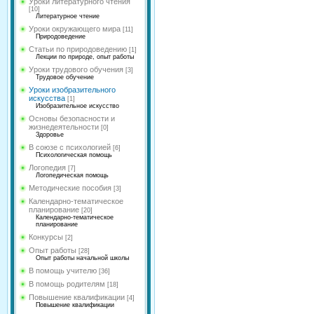
Уроки литературного чтения
[10]
Литературное чтение
Уроки окружающего мира
[11]
Природоведение
Статьи по природоведению
[1]
Лекции по природе, опыт работы
Уроки трудового обучения
[3]
Трудовое обучение
Уроки изобразительного
искусства
[1]
Изобразительное искусство
Основы безопасности и
жизнедеятельности
[0]
Здоровье
В союзе с психологией
[6]
Психологическая помощь
Логопедия
[7]
Логопедическая помощь
Методические пособия
[3]
Календарно-тематическое
планирование
[20]
Календарно-тематическое
планирование
Конкурсы
[2]
Опыт работы
[28]
Опыт работы начальной школы
В помощь учителю
[36]
В помощь родителям
[18]
Повышение квалификации
[4]
Повышение квалификации