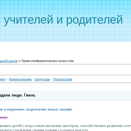
 учителей и родителей
льной школе
» Уроки изобразительного искусства
ингу
·
Комментариям
·
Загрузкам
·
Просмотрам
здали люди. Гжель
е и первичное закрепление новых знаний.
рока:
акомить детей с искусством гжельских мастеров; способствовать развитию эсте
ровать стремление своими руками создавать красоту.