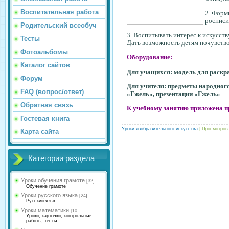
Воспитательная работа
2. Форм
росписи
Родительский всеобуч
3. Воспитывать интерес к искусств
Тесты
Дать возможность детям почувство
Фотоальбомы
Оборудование:
Каталог сайтов
Для учащихся:
модель для раскра
Форум
Для учителя:
предметы народного 
FAQ (вопрос/ответ)
«Гжель»
,
презентации «Гжель»
Обратная связь
К учебному занятию приложена п
Гостевая книга
Уроки изобразительного искусства
| Просмотров:
Карта сайта
Категории раздела
Уроки обучения грамоте
[32]
Обучение грамоте
Уроки русского языка
[24]
Русский язык
Уроки математики
[10]
Уроки, карточки, контрольные
работы, тесты