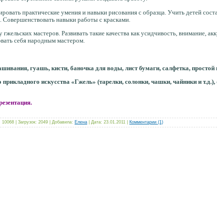
ировать практические умения и навыки рисования с образца. Учить детей сост
. Совершенствовать навыки работы с красками.
у гжельских мастеров. Развивать такие качества как усидчивость, внимание, ак
вать себя народным мастером.
шивания, гуашь, кисти, баночка для воды, лист бумаги, салфетка, простой
прикладного искусства «Гжель» (тарелки, солонки, чашки, чайники и т.д.)
резентация.
 10068 | Загрузок: 2049 | Добавила:
Елена
| Дата:
23.01.2011
|
Комментарии (1)