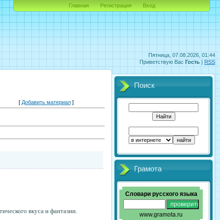
Главная
Регистрация
Вход
Пятница, 07.08.2026, 01:44
Приветствую Вас
Гость
|
RSS
Поиск
[
Добавить материал
]
Грамота
Словари русского языка
тического вкуса и фантазии.
www.gramota.ru