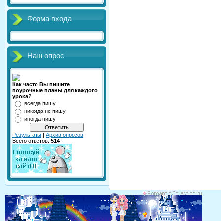
Форма входа
Наш опрос
Как часто Вы пишите
поурочные планы для каждого
урока?
всегда пишу
никогда не пишу
иногда пишу
Результаты
|
Архив опросов
Всего ответов:
514