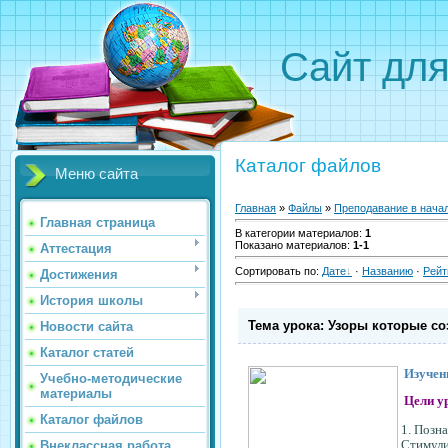
Сайт для
Каталог файлов
Меню сайта
Главная
»
Файлы
»
Преподавание в нача
Главная страница
В категории материалов
:
1
Показано материалов
:
1-1
Аттестация
Сортировать по
:
Дате
·
Названию
·
Рейт
Достижения
История школы
Тема урока: Узоры которые со
Новости сайта
Каталог статей
Изучени
Учебно-методические
материалы
Цели у
Каталог файлов
1. Позн
Стимули
Внеклассная работа