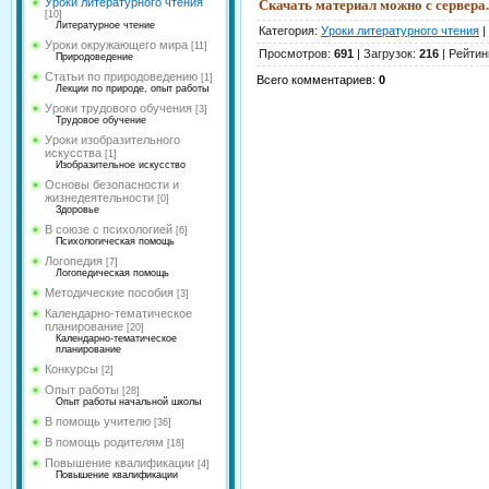
Уроки литературного чтения
Скачать материал можно с сервера.
[10]
Литературное чтение
Категория
:
Уроки литературного чтения
|
Уроки окружающего мира
[11]
Просмотров
:
691
|
Загрузок
:
216
|
Рейтин
Природоведение
Статьи по природоведению
[1]
Всего комментариев
:
0
Лекции по природе, опыт работы
Уроки трудового обучения
[3]
Трудовое обучение
Уроки изобразительного
искусства
[1]
Изобразительное искусство
Основы безопасности и
жизнедеятельности
[0]
Здоровье
В союзе с психологией
[6]
Психологическая помощь
Логопедия
[7]
Логопедическая помощь
Методические пособия
[3]
Календарно-тематическое
планирование
[20]
Календарно-тематическое
планирование
Конкурсы
[2]
Опыт работы
[28]
Опыт работы начальной школы
В помощь учителю
[36]
В помощь родителям
[18]
Повышение квалификации
[4]
Повышение квалификации