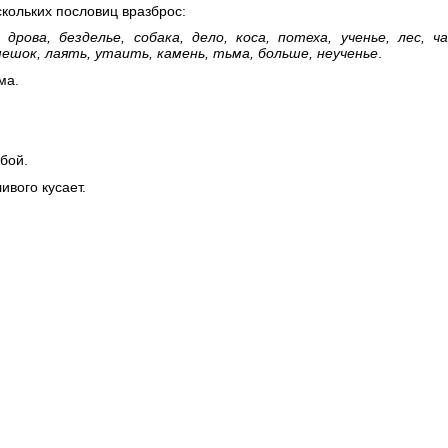
скольких пословиц вразброс:
дрова, безделье, собака, дело, коса, потеха, ученье, лес, ч
мешок, лаять, утаить, камень, тьма, больше, неученье
.
ма.
бой.
ивого кусает.