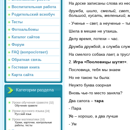
На доске записаны слова из не
Воспитательная работа
дружба, шило, смелый, свет, 
Родительский всеобуч
большой, кусать, меленький, 
Тесты
- Ученье – свет, а неученье – ть
Фотоальбомы
Шила в мешке не утаишь.
Каталог сайтов
Делу время, потехи – час.
Форум
Дружба дружбой, а служба служ
FAQ (вопрос/ответ)
На смелого собака лает, а трусл
Обратная связь
2.
Игра «Пословицы шутят»
.
Гостевая книга
Пословица, тебя мы знаем
Карта сайта
Но не такою ты была:
Неужто буква озорная
Категории раздела
Вновь чье-то место заняла?
Два сапога –
тара
Уроки обучения грамоте
[32]
Обучение грамоте
- Пара
Уроки русского языка
[24]
Русский язык
Ус
– хорошо, а два лучше
Уроки математики
[10]
Уроки, карточки, контрольные
- Ум
работы, тесты