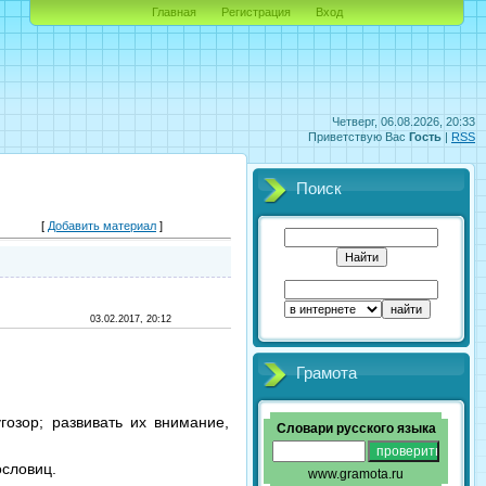
Главная
Регистрация
Вход
Четверг, 06.08.2026, 20:33
Приветствую Вас
Гость
|
RSS
Поиск
[
Добавить материал
]
03.02.2017, 20:12
Грамота
гозор; развивать их внимание,
Словари русского языка
ословиц.
www.gramota.ru