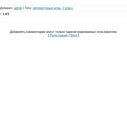
Добавил
:
admin
|
Теги
:
литературные игры
,
2 класс
г
:
1.0
/
1
Добавлять комментарии могут только зарегистрированные пользователи.
[
Регистрация
|
Вход
]