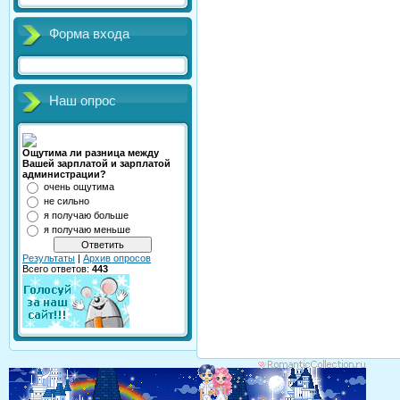
Форма входа
Наш опрос
Ощутима ли разница между
Вашей зарплатой и зарплатой
администрации?
очень ощутима
не сильно
я получаю больше
я получаю меньше
Результаты
|
Архив опросов
Всего ответов:
443