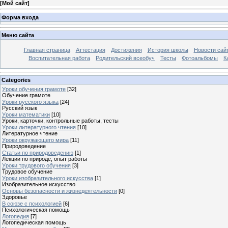
[
Мой сайт
]
Форма входа
Меню сайта
Главная страница
Аттестация
Достижения
История школы
Новости сай
Воспитательная работа
Родительский всеобуч
Тесты
Фотоальбомы
К
Categories
Уроки обучения грамоте
[32]
Обучение грамоте
Уроки русского языка
[24]
Русский язык
Уроки математики
[10]
Уроки, карточки, контрольные работы, тесты
Уроки литературного чтения
[10]
Литературное чтение
Уроки окружающего мира
[11]
Природоведение
Статьи по природоведению
[1]
Лекции по природе, опыт работы
Уроки трудового обучения
[3]
Трудовое обучение
Уроки изобразительного искусства
[1]
Изобразительное искусство
Основы безопасности и жизнедеятельности
[0]
Здоровье
В союзе с психологией
[6]
Психологическая помощь
Логопедия
[7]
Логопедическая помощь