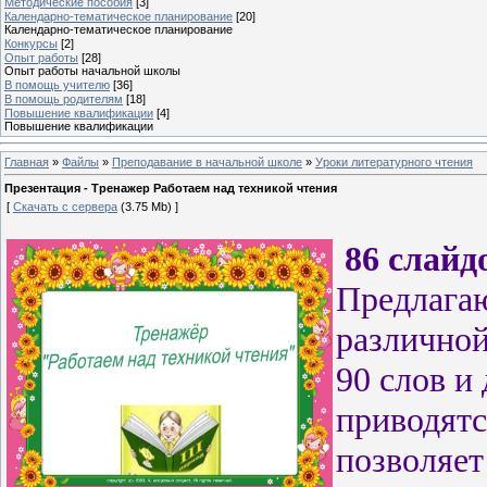
Методические пособия
[3]
Календарно-тематическое планирование
[20]
Календарно-тематическое планирование
Конкурсы
[2]
Опыт работы
[28]
Опыт работы начальной школы
В помощь учителю
[36]
В помощь родителям
[18]
Повышение квалификации
[4]
Повышение квалификации
Главная
»
Файлы
»
Преподавание в начальной школе
»
Уроки литературного чтения
Презентация - Тренажер Работаем над техникой чтения
[
Скачать с сервера
(3.75 Mb) ]
86 слайд
Предлагаю
различной
90 слов и
приводятс
позволяет