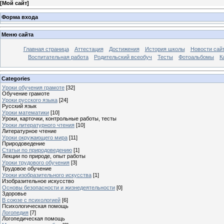
[
Мой сайт
]
Форма входа
Меню сайта
Главная страница
Аттестация
Достижения
История школы
Новости сай
Воспитательная работа
Родительский всеобуч
Тесты
Фотоальбомы
К
Categories
Уроки обучения грамоте
[32]
Обучение грамоте
Уроки русского языка
[24]
Русский язык
Уроки математики
[10]
Уроки, карточки, контрольные работы, тесты
Уроки литературного чтения
[10]
Литературное чтение
Уроки окружающего мира
[11]
Природоведение
Статьи по природоведению
[1]
Лекции по природе, опыт работы
Уроки трудового обучения
[3]
Трудовое обучение
Уроки изобразительного искусства
[1]
Изобразительное искусство
Основы безопасности и жизнедеятельности
[0]
Здоровье
В союзе с психологией
[6]
Психологическая помощь
Логопедия
[7]
Логопедическая помощь