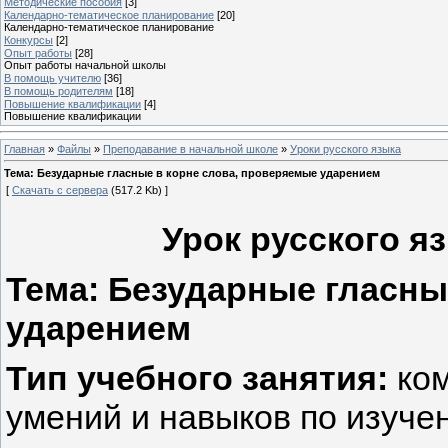
Методические пособия
[3]
Календарно-тематическое планирование
[20]
Календарно-тематическое планирование
Конкурсы
[2]
Опыт работы
[28]
Опыт работы начальной школы
В помощь учителю
[36]
В помощь родителям
[18]
Повышение квалификации
[4]
Повышение квалификации
Главная
»
Файлы
»
Преподавание в начальной школе
»
Уроки русского языка
Тема: Безударные гласные в корне слова, проверяемые ударением
[
Скачать с сервера
(517.2 Kb) ]
Урок русского яз
Тема:
Безударные гласны
ударением
Тип учебного занятия
:
ко
умений и навыков по изуче