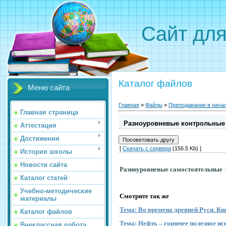
Сайт для
Каталог файлов
Меню сайта
Главная
»
Файлы
»
Преподавание в нача
Главная страница
Разноуровневые контрольные
Аттестация
Достижения
[
Скачать с сервера
(156.5 Kb) ]
История школы
Новости сайта
Разноуровневые самостоятельные р
Каталог статей
Учебно-методические
Смотрите так же
материалы
Тема: Во времена древней Руси. Кн
Каталог файлов
Тема: Нефть – горючее полезное ис
Внеклассная работа