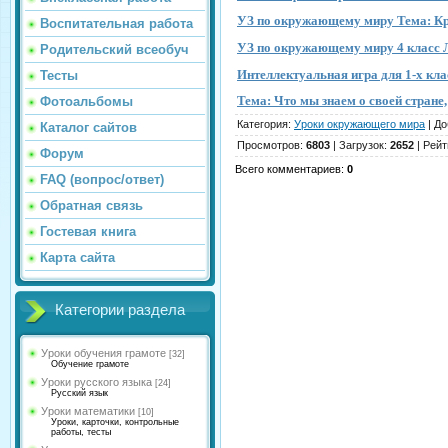
УЗ по окружающему миру Тема: Кр
Воспитательная работа
УЗ по окружающему миру 4 класс 
Родительский всеобуч
Интеллектуальная игра для 1-х кла
Тесты
Тема: Что мы знаем о своей стране,
Фотоальбомы
Категория
:
Уроки окружающего мира
|
До
Каталог сайтов
Просмотров
:
6803
|
Загрузок
:
2652
|
Рейт
Форум
Всего комментариев
:
0
FAQ (вопрос/ответ)
Обратная связь
Гостевая книга
Карта сайта
Категории раздела
Уроки обучения грамоте
[32]
Обучение грамоте
Уроки русского языка
[24]
Русский язык
Уроки математики
[10]
Уроки, карточки, контрольные
работы, тесты