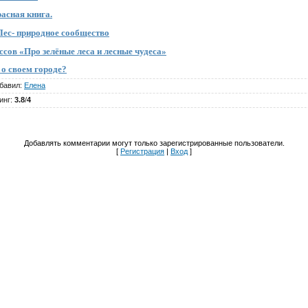
асная книга.
Лес- природное сообщество
ссов «Про зелёные леса и лесные чудеса»
 о своем городе?
бавил
:
Елена
инг
:
3.8
/
4
Добавлять комментарии могут только зарегистрированные пользователи.
[
Регистрация
|
Вход
]