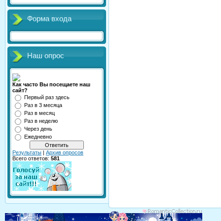
Форма входа
Наш опрос
Как часто Вы посещаете наш
сайт?
Первый раз здесь
Раз в 3 месяца
Раз в месяц
Раз в неделю
Через день
Ежедневно
Результаты
|
Архив опросов
Всего ответов:
581