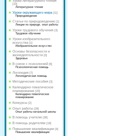
Уроки литературного чтения
[10]
Литературное чтение
Уроки окружающего мира
[11]
Природоведение
Статьи по природоведению
[1]
Лекции по природе, опыт работы
Уроки трудового обучения
[3]
Трудовое обучение
Уроки изобразительного
искусства
[1]
Изобразительное искусство
Основы безопасности и
жизнедеятельности
[0]
Здоровье
В союзе с психологией
[6]
Психологическая помощь
Логопедия
[7]
Логопедическая помощь
Методические пособия
[3]
Календарно-тематическое
планирование
[20]
Календарно-тематическое
планирование
Конкурсы
[2]
Опыт работы
[28]
Опыт работы начальной школы
В помощь учителю
[36]
В помощь родителям
[18]
Повышение квалификации
[4]
Повышение квалификации