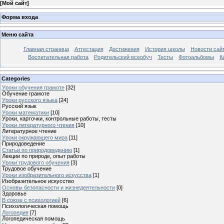
[
Мой сайт
]
Форма входа
Меню сайта
Главная страница
Аттестация
Достижения
История школы
Новости сай
Воспитательная работа
Родительский всеобуч
Тесты
Фотоальбомы
К
Categories
Уроки обучения грамоте
[32]
Обучение грамоте
Уроки русского языка
[24]
Русский язык
Уроки математики
[10]
Уроки, карточки, контрольные работы, тесты
Уроки литературного чтения
[10]
Литературное чтение
Уроки окружающего мира
[11]
Природоведение
Статьи по природоведению
[1]
Лекции по природе, опыт работы
Уроки трудового обучения
[3]
Трудовое обучение
Уроки изобразительного искусства
[1]
Изобразительное искусство
Основы безопасности и жизнедеятельности
[0]
Здоровье
В союзе с психологией
[6]
Психологическая помощь
Логопедия
[7]
Логопедическая помощь