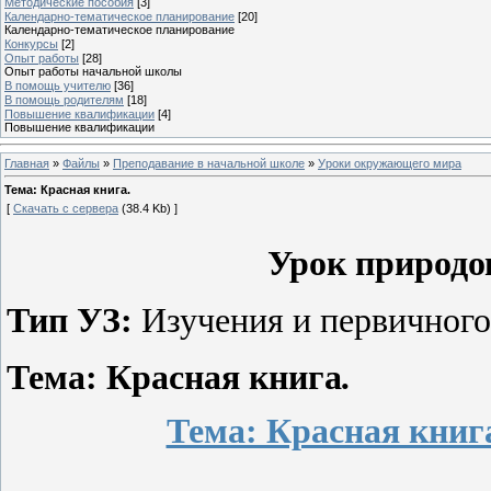
Методические пособия
[3]
Календарно-тематическое планирование
[20]
Календарно-тематическое планирование
Конкурсы
[2]
Опыт работы
[28]
Опыт работы начальной школы
В помощь учителю
[36]
В помощь родителям
[18]
Повышение квалификации
[4]
Повышение квалификации
Главная
»
Файлы
»
Преподавание в начальной школе
»
Уроки окружающего мира
Тема: Красная книга.
[
Скачать с сервера
(38.4 Kb) ]
Урок природов
Тип УЗ:
Изучения и первичного
Тема:
Красная книга
.
Тема: Красная книг